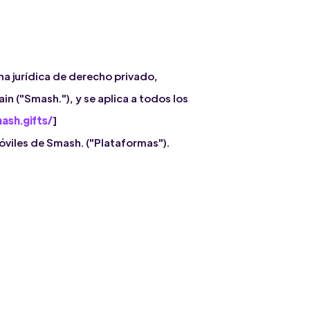
ona jurídica de derecho privado,
in ("Smash."), y se aplica a todos los
ash.gifts/
]
móviles de Smash. ("Plataformas").