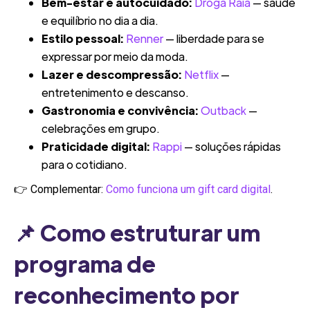
Bem-estar e autocuidado:
Droga Raia
— saúde
e equilíbrio no dia a dia.
Estilo pessoal:
Renner
— liberdade para se
expressar por meio da moda.
Lazer e descompressão:
Netflix
—
entretenimento e descanso.
Gastronomia e convivência:
Outback
—
celebrações em grupo.
Praticidade digital:
Rappi
— soluções rápidas
para o cotidiano.
👉 Complementar:
Como funciona um gift card digital
.
📌 Como estruturar um
programa de
reconhecimento por